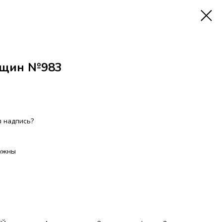
нщин №983
 надпись?
нужны