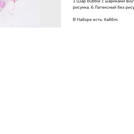
1 Шар Bubble с шариками внут
рисунка, 6 Латексный без рису
В Наборе есть: бабблс