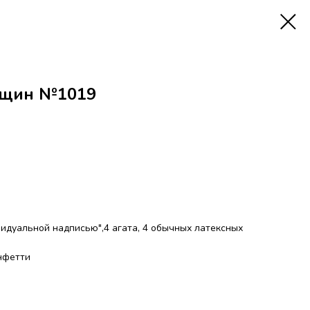
нщин №1019
видуальной надписью",4 агата, 4 обычных латексных
онфетти