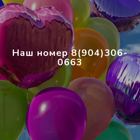
Наш номер 8(904)306-
0663