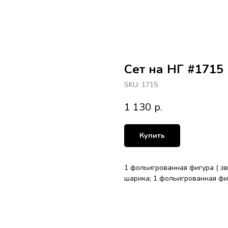
Сет на НГ #1715
SKU:
1715
1 130
р.
Купить
1 фольигрованная фигура ( зве
шарика; 1 фольигрованная фигу