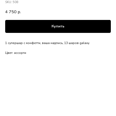
SKU:
508
4 750
р.
Купить
1 супершар с конфетти, ваша надпись, 13 шаров galaxy.
Цвет: ассорти