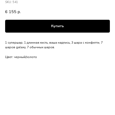
SKU:
541
6 155
р.
Купить
1 супершар, 1 длинная кисть, ваша надпись, 3 шара с конфетти, 7
шаров galaxy, 7 обычных шаров.
Цвет: черный/золото