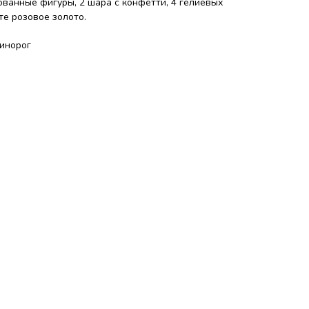
ованные фигуры, 2 шара с конфетти, 4 гелиевых
те розовое золото.
инорог