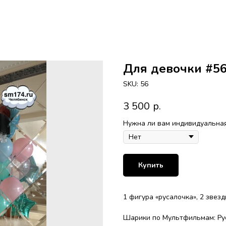
Для девочки #5
SKU:
56
3 500
р.
Нужна ли вам индивидуальная
Купить
1 фигура «русалочка», 2 звез
Шарики по Мультфильмам: Ру