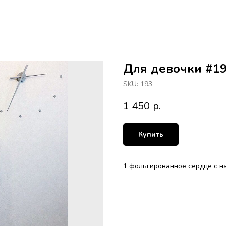
Для девочки #1
SKU:
193
1 450
р.
Купить
1 фольгированное сердце с н