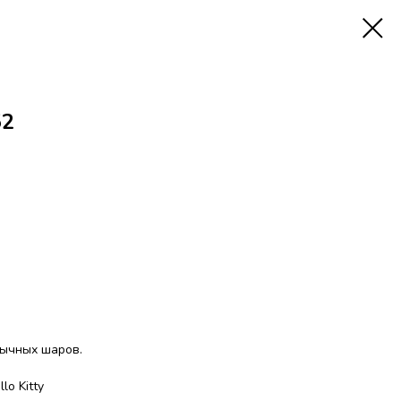
52
обычных шаров.
o Kitty