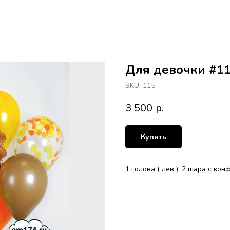
Для девочки #1
SKU:
115
3 500
р.
Купить
1 голова ( лев ), 2 шара с ко