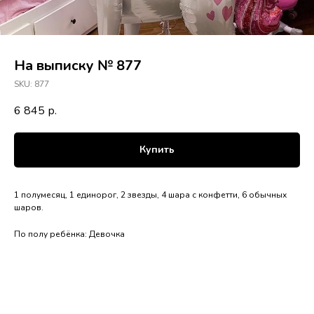
На выписку № 877
SKU:
877
6 845
р.
Купить
1 полумесяц, 1 единорог, 2 звезды, 4 шара с конфетти, 6 обычных
шаров.
По полу ребёнка: Девочка