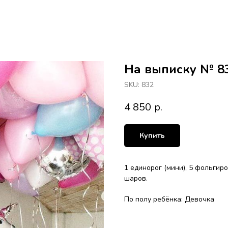
На выписку № 8
SKU:
832
4 850
р.
Купить
1 единорог (мини), 5 фольгир
шаров.
По полу ребёнка: Девочка