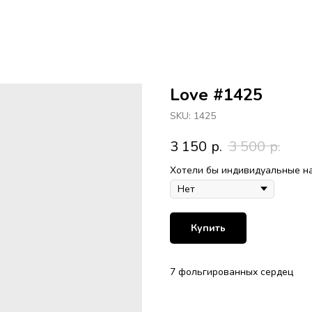
Love #1425
SKU:
1425
3 150
р.
3 500
р.
Хотели бы индивидуальные н
Купить
7 фольгированных сердец